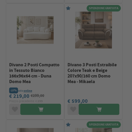
SPEDIZIONE GRATUITA
Divano 2 Posti Compatto
Divano 3 Posti Estraibile
in Tessuto Bianco
Colore Teak e Beige
166x96x64 cm - Duna
207x90/160 cm Domo
Domo Mea
Mea - Mikaela
-27%
solo
online
€ 219,00
€299,00
€ 599,00
Prezzo precedente: €
299
SPEDIZIONE GRATUITA