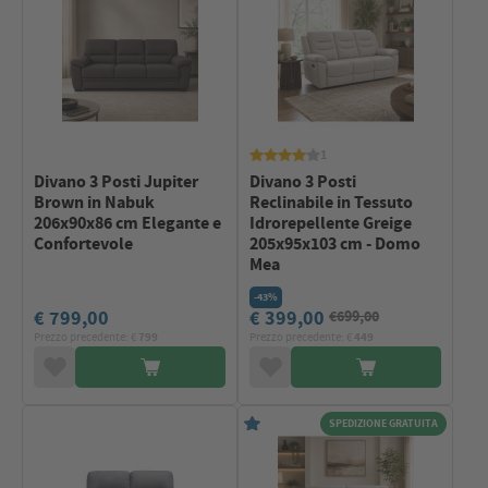
1
Divano 3 Posti Jupiter
Divano 3 Posti
Brown in Nabuk
Reclinabile in Tessuto
206x90x86 cm Elegante e
Idrorepellente Greige
Confortevole
205x95x103 cm - Domo
Mea
-43%
€ 799,00
€ 399,00
€699,00
Prezzo precedente: €
799
Prezzo precedente: €
449
SPEDIZIONE GRATUITA