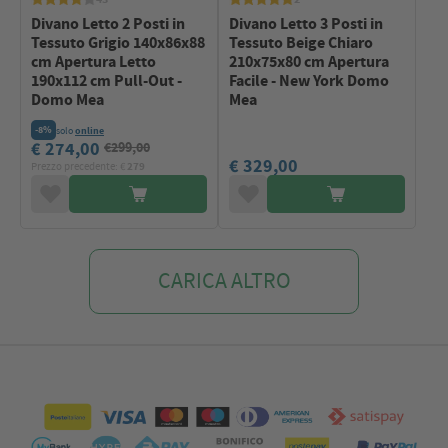
Divano Letto 2 Posti in
Divano Letto 3 Posti in
Tessuto Grigio 140x86x88
Tessuto Beige Chiaro
cm Apertura Letto
210x75x80 cm Apertura
190x112 cm Pull-Out -
Facile - New York Domo
Domo Mea
Mea
-8%
solo
online
€ 274,00
€299,00
€ 329,00
Prezzo precedente: €
279
CARICA ALTRO