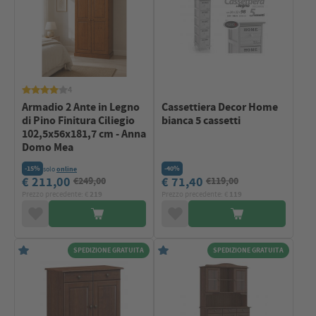
4
Armadio 2 Ante in Legno
Cassettiera Decor Home
di Pino Finitura Ciliegio
bianca 5 cassetti
102,5x56x181,7 cm - Anna
Domo Mea
-15%
-40%
solo
online
€ 211,00
€ 71,40
€249,00
€119,00
Prezzo precedente: €
219
Prezzo precedente: €
119
SPEDIZIONE GRATUITA
SPEDIZIONE GRATUITA