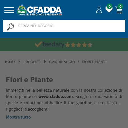
0
0
HOME
PRODOTTI
GIARDINAGGIO
FIORI E PIANTE
Fiori e Piante
Immergiti nella bellezza naturale con la nostra collezione di
www.cfadda.com
fiori e piante su
. Scegli tra una varietà di
specie e colori per abbellire il tuo giardino e creare spazi
rigogliosi e accoglienti.
Mostra tutto