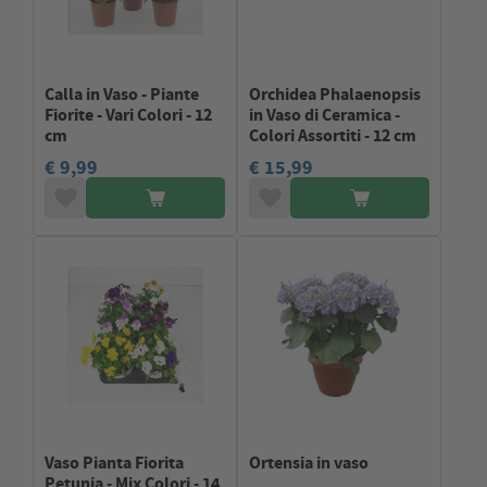
Calla in Vaso - Piante
Orchidea Phalaenopsis
Fiorite - Vari Colori - 12
in Vaso di Ceramica -
cm
Colori Assortiti - 12 cm
€ 9,99
€ 15,99
Vaso Pianta Fiorita
Ortensia in vaso
Petunia - Mix Colori - 14