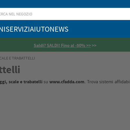
NI
SERVIZI
AIUTO
NEWS
Saldi? SALDI! Fino al -50% >>
>>
CALE E TRABATTELLI
telli
gi, scale e trabatelli
www.cfadda.com
su
. Trova sistemi affidab