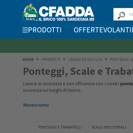
PRODOTTI
OFFERTE
VOLANTI
HOME
PRODOTTI
LEGNO ED EDILIZIA
PONTEGGI, S
Ponteggi, Scale e Trabat
ponteg
Lavora in sicurezza e con efficienza con i nostri
sicurezza sui luoghi di lavoro.
Mostra tutto
PONTEGGI E TRABATELLI
SCALE INDUSTRIALI