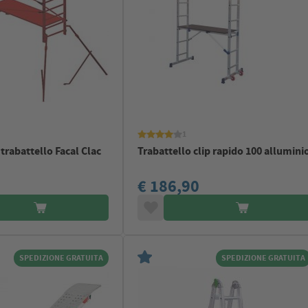
1
trabattello Facal Clac
Trabattello clip rapido 100 allumini
€ 186,90
SPEDIZIONE GRATUITA
SPEDIZIONE GRATUITA