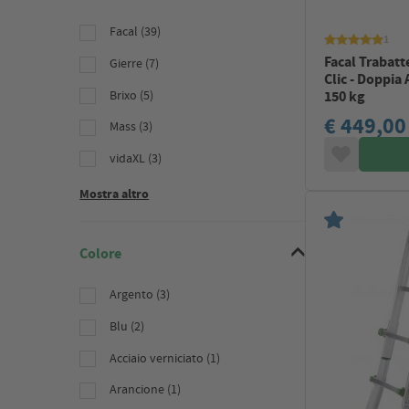
Facal (39)
1
Facal Trabatt
Gierre (7)
Clic - Doppia 
Brixo (5)
150 kg
€ 449,00
Mass (3)
vidaXL (3)
Mostra altro
Colore
Argento (3)
Blu (2)
Acciaio verniciato (1)
Arancione (1)