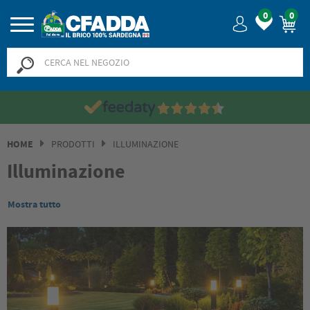
0
0
HOME
PRODOTTI
ILLUMINAZIONE
Illuminazione
Mostra tutto