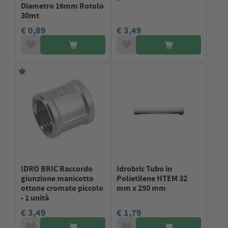
Diametro 16mm Rotolo
30mt
€ 0,89
€ 3,49
IDRO BRIC Raccordo
Idrobric Tubo in
giunzione manicotto
Polietilene HTEM 32
ottone cromato piccolo
mm x 250 mm
- 1 unità
€ 3,49
€ 1,79