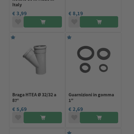
Italy
€ 3,99
€ 8,19
Braga HTEA Ø 32/32 a
Guarnizioni in gomma
87°
1"
€ 5,69
€ 2,69