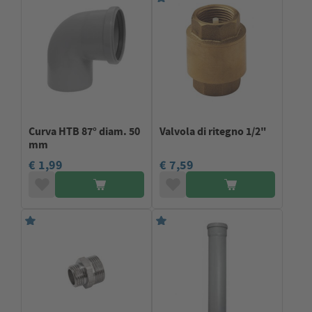
Curva HTB 87° diam. 50
Valvola di ritegno 1/2"
mm
€ 1,99
€ 7,59