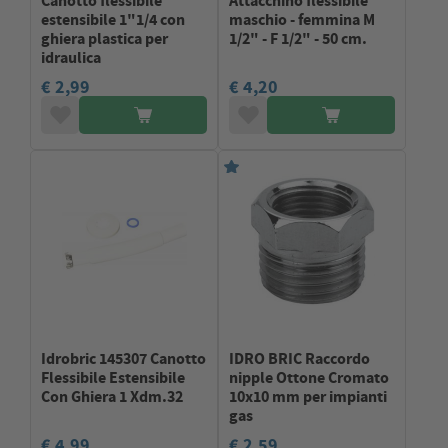
Canotto flessibile
Attacchino flessibile
estensibile 1"1/4 con
maschio - femmina M
ghiera plastica per
1/2" - F 1/2" - 50 cm.
idraulica
€ 2,99
€ 4,20
Idrobric 145307 Canotto
IDRO BRIC Raccordo
Flessibile Estensibile
nipple Ottone Cromato
Con Ghiera 1 Xdm.32
10x10 mm per impianti
gas
€ 4,99
€ 2,59