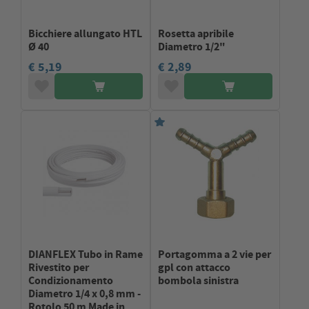
Bicchiere allungato HTL
Rosetta apribile
Ø 40
Diametro 1/2"
€ 5,19
€ 2,89
DIANFLEX Tubo in Rame
Portagomma a 2 vie per
Rivestito per
gpl con attacco
Condizionamento
bombola sinistra
Diametro 1/4 x 0,8 mm -
Rotolo 50 m Made in