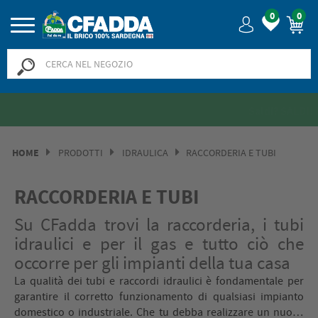
0
0
Saldi? SALDI! Fino al -50% >>
>>
HOME
PRODOTTI
IDRAULICA
RACCORDERIA E TUBI
RACCORDERIA E TUBI
Su CFadda trovi la raccorderia, i tubi
idraulici e per il gas e tutto ciò che
occorre per gli impianti della tua casa
La qualità dei tubi e raccordi idraulici è fondamentale per
garantire il corretto funzionamento di qualsiasi impianto
domestico o industriale. Che tu debba realizzare un nuovo