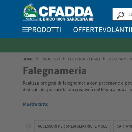
PRODOTTI
OFFERTE
VOLANTI
HOME
PRODOTTI
ELETTROUTENSILI
FALEGNAMER
Falegnameria
Realizza progetti di falegnameria con precisione e pot
dedicati per portare la tua creatività nel legno a nuovi liv
Mostra tutto
ACCESSORI PER SMERIGLIATRICI E MOLE
CARTA V