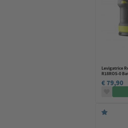
Levigatrice R
R18ROS-0 Bat
€ 79,90