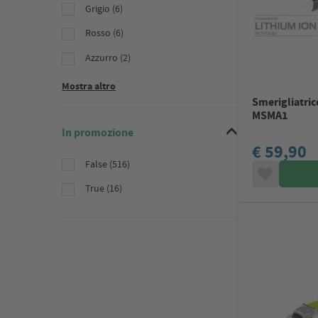
Grigio (6)
Rosso (6)
Azzurro (2)
Mostra altro
Smerigliatric
MSMA1
In promozione
€ 59,90
False (516)
True (16)