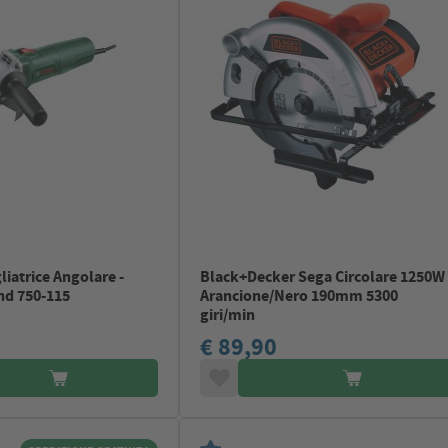
iatrice Angolare -
Black+Decker Sega Circolare 1250W
nd 750-115
Arancione/Nero 190mm 5300
giri/min
€ 89,90