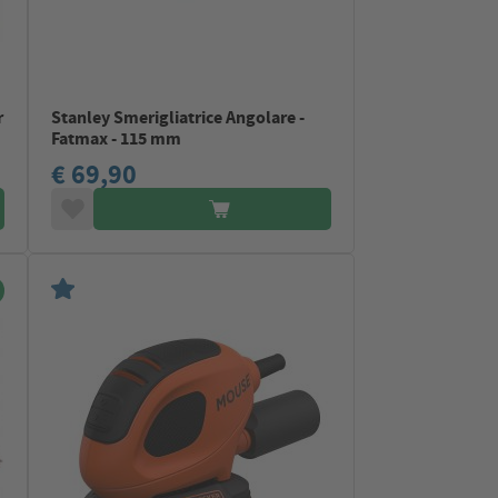
r
Stanley Smerigliatrice Angolare -
Fatmax - 115 mm
€ 69,90