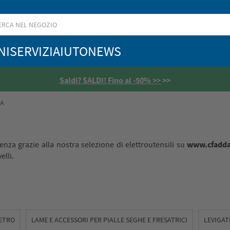
NI
SERVIZI
AIUTO
NEWS
Saldi? SALDI! Fino al -50% >>
>>
IA
www.cfadd
enza grazie alla nostra selezione di elettroutensili su
elli.
ETRO
LAME E ACCESSORI PER PIALLE SEGHE E FRESATRICI
LEVIGAT