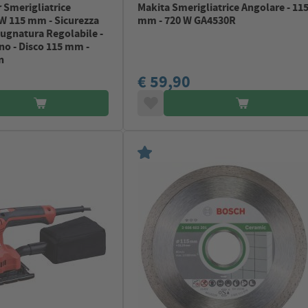
 Smerigliatrice
Makita Smerigliatrice Angolare - 11
W 115 mm - Sicurezza
mm - 720 W GA4530R
ugnatura Regolabile -
no - Disco 115 mm -
n
€ 59,90