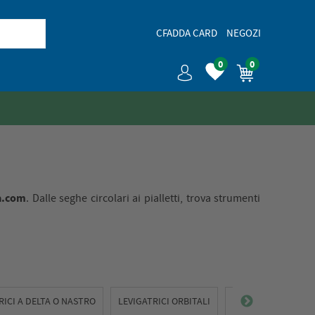
CFADDA CARD
NEGOZI
0
0
a.com
. Dalle seghe circolari ai pialletti, trova strumenti
RICI A DELTA O NASTRO
LEVIGATRICI ORBITALI
MOLE DA BANCO