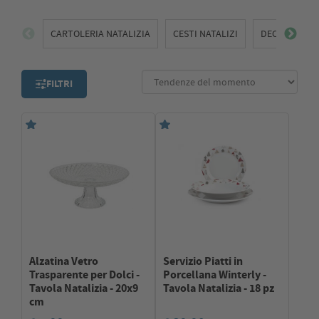
Per completare l’atmosfera luminosa, esplora anche
l’assortimento di
luci di Natale
.
CARTOLERIA NATALIZIA
CESTI NATALIZI
DECORAZION
FILTRI
Alzatina Vetro
Servizio Piatti in
Trasparente per Dolci -
Porcellana Winterly -
Tavola Natalizia - 20x9
Tavola Natalizia - 18 pz
cm