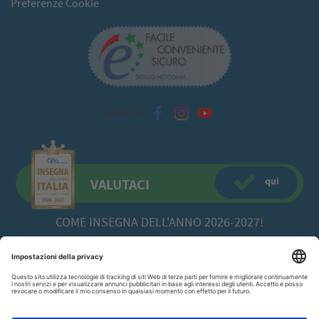
Preferenze Cookie
Seguici su
qui
VALUTACI
COME INSEGNA DELL'ANNO 2026-2027!