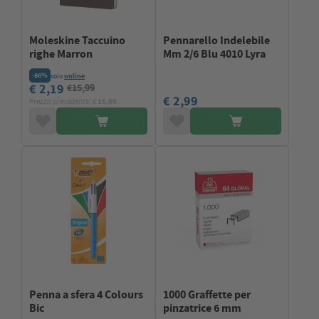
Moleskine Taccuino
Pennarello Indelebile
righe Marron
Mm 2/6 Blu 4010 Lyra
-86%
solo
online
€ 2,19
€15,99
€ 2,99
Prezzo precedente: €
15.99
Penna a sfera 4 Colours
1000 Graffette per
Bic
pinzatrice 6 mm