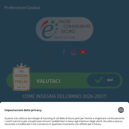
Preferenze Cookie
Seguici su
qui
VALUTACI
COME INSEGNA DELL'ANNO 2026-2027!