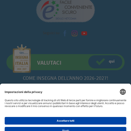
Seguici su
qui
VALUTACI
COME INSEGNA DELL'ANNO 2026-2027!
CFadda SRL
a socio unico -
Copyright© 2026 Via Calamattia, 23 - 09134
Cagliari (CA)
070/520422
P.I. 00613980929