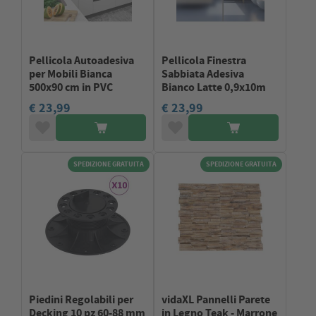
Pellicola Autoadesiva
Pellicola Finestra
per Mobili Bianca
Sabbiata Adesiva
500x90 cm in PVC
Bianco Latte 0,9x10m
€ 23,99
€ 23,99
SPEDIZIONE GRATUITA
SPEDIZIONE GRATUITA
Piedini Regolabili per
vidaXL Pannelli Parete
Decking 10 pz 60-88 mm
in Legno Teak - Marrone