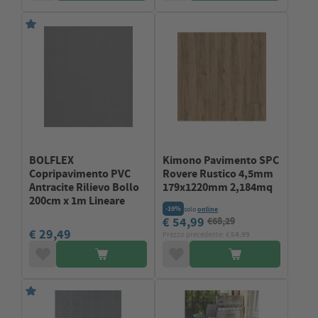
BOLFLEX
Kimono Pavimento SPC
Copripavimento PVC
Rovere Rustico 4,5mm
Antracite Rilievo Bollo
179x1220mm 2,184mq
200cm x 1m Lineare
-19%
solo
online
€ 54,99
€68,29
€ 29,49
Prezzo precedente: €
54.99