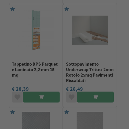
Tappetino XPS Parquet
Sottopavimento
e laminato 2,2 mm 15
Underwrap Trittex 2mm
mq
Rotolo 25mq Pavimenti
Riscaldati
€ 28,39
€ 28,49