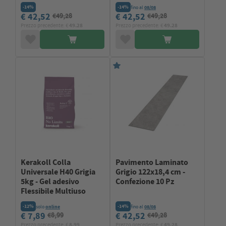
-14%
-14%
fino al
08/08
€ 42,52
€ 42,52
€49,28
€49,28
Prezzo precedente: €
49.28
Prezzo precedente: €
49.28
Kerakoll Colla
Pavimento Laminato
Universale H40 Grigia
Grigio 122x18,4 cm -
5kg - Gel adesivo
Confezione 10 Pz
Flessibile Multiuso
-12%
-14%
solo
online
fino al
08/08
€ 7,89
€ 42,52
€8,99
€49,28
Prezzo precedente: €
8.99
Prezzo precedente: €
49.28