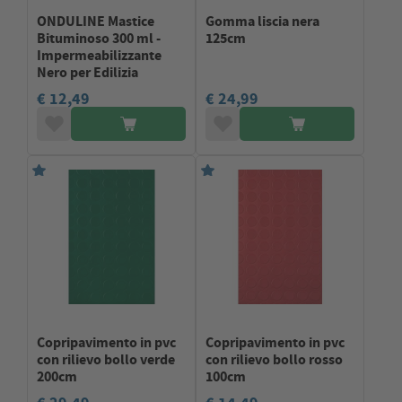
ONDULINE Mastice
Gomma liscia nera
Bituminoso 300 ml -
125cm
Impermeabilizzante
Nero per Edilizia
€ 12,49
€ 24,99
Copripavimento in pvc
Copripavimento in pvc
con rilievo bollo verde
con rilievo bollo rosso
200cm
100cm