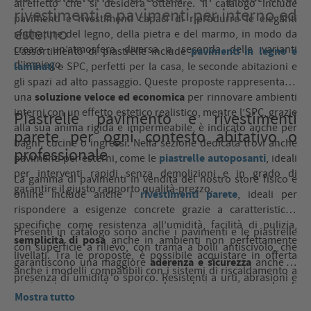
all’effetto che si desidera ottenere. Il catalogo include
rivestimenti e pavimenti per interno ed
pavimenti e rivestimenti capaci di riprodurre le eleganti
esterno
sfumature del legno, della pietra e del marmo, in modo da
creare un’atmosfera diversa a seconda delle varianti
pavimenti in legno e
L’assortimento di piastrelle include
d’impiego.
laminati
e SPC, perfetti per la casa, le seconde abitazioni e
gli spazi ad alto passaggio. Queste proposte rappresentano
soluzione veloce ed economica
una
per rinnovare ambienti
interni con un effetto estetico realistico, mentre l’SPC, grazie
Piastrelle pavimento e rivestimenti
alla sua anima rigida e impermeabile, è indicato anche per
parete per ogni contesto abitativo o
bagni, cucine o ingressi. Nella sezione dedicata trovi anche
professionale
piastrelle autoposanti
pavimenti per esterni, come le
, ideali
per interventi rapidi senza demolizioni e in grado di
La gamma di pavimenti in vendita del nostro store fisico e
garantire il giusto rapporto qualità-prezzo.
rivestimenti parete
online include anche i
, ideali per
rispondere a esigenze concrete grazie a caratteristiche
specifiche come resistenza all’umidità, facilità di pulizia,
Presenti in catalogo sono anche i pavimenti e le piastrelle
semplicità di posa
anche in ambienti non perfettamente
con superficie a rilievo, con trama a bolli antiscivolo, che
livellati. Tra le proposte, è possibile acquistare in offerta
aderenza e sicurezza
garantiscono una maggiore
anche in
anche i modelli compatibili con i sistemi di riscaldamento a
presenza di umidità o sporco. Resistenti a urti, abrasioni e
pavimento e con la posa in lavanderie, garage o locali
carichi pesanti, questi pavimenti si installano facilmente in
Mostra tutto
commerciali, con superfici progettate per durare nel tempo
rotoli o moduli e richiedono poca manutenzione. Il catalogo