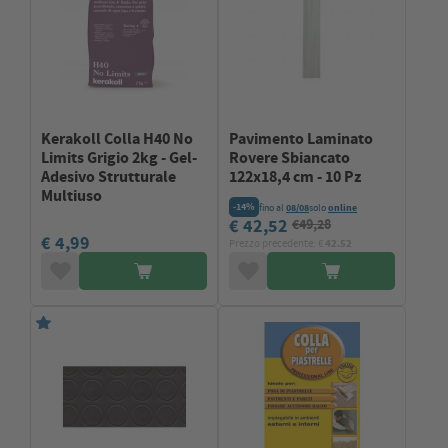
Kerakoll Colla H40 No
Pavimento Laminato
Limits Grigio 2kg - Gel-
Rovere Sbiancato
Adesivo Strutturale
122x18,4 cm - 10 Pz
Multiuso
-14%
fino al
08/08
solo
online
€ 42,52
€49,28
€ 4,99
Prezzo precedente: €
42.52