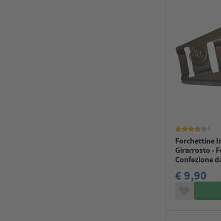
4
Forchettine I
Girarrosto - 
Confezione da
€ 9,90