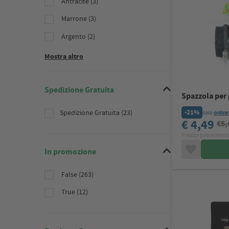
Antracite (3)
Marrone (3)
Argento (2)
Mostra altro
Spedizione Gratuita
Spazzola per 
-21%
Spedizione Gratuita (23)
solo
online
€ 4,49
€5,
Prezzo precedente
In promozione
False (263)
True (12)