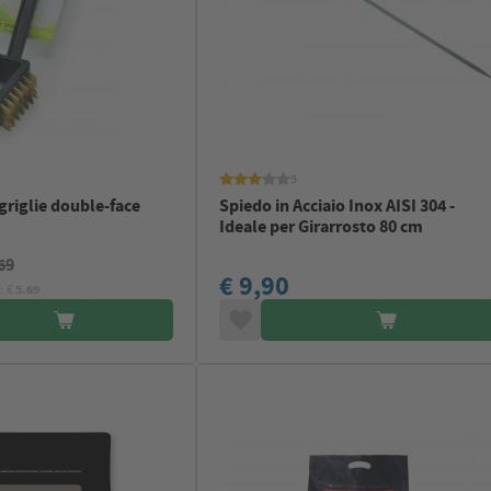
5
griglie double-face
Spiedo in Acciaio Inox AISI 304 -
Ideale per Girarrosto 80 cm
69
€ 9,90
: €
5.69