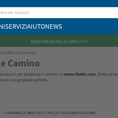
NI
SERVIZI
AIUTO
NEWS
Saldi? SALDI! Fino al -50% >>
>>
ER BARBECUE E CAMINO
 e Camino
www.cfadda.com
ri accessori per barbecue e camino su
. Dalla carbo
no per una grigliata perfetta.
CARBONELLA, BRICCHETTI, PELLET E ACCENDIFUOCO BBQ