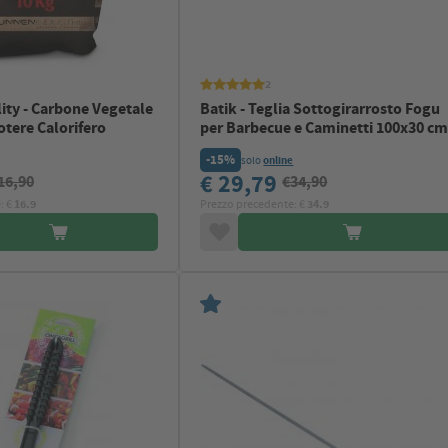
2
lity - Carbone Vegetale
Batik - Teglia Sottogirarrosto Fogu
otere Calorifero
per Barbecue e Caminetti 100x30 c
-15%
solo
online
€ 29,79
16,90
€34,90
: €
16.9
Prezzo precedente: €
34.9