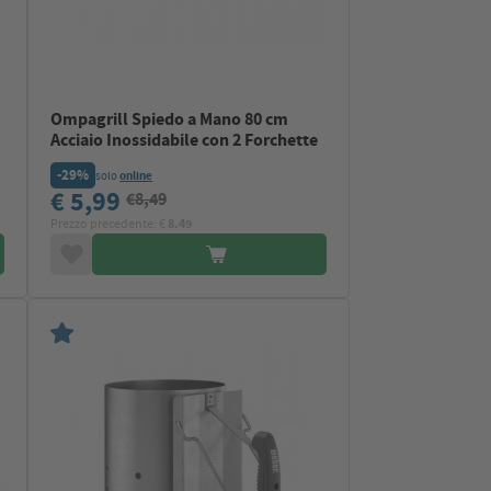
Ompagrill Spiedo a Mano 80 cm
m
Acciaio Inossidabile con 2 Forchette
-29%
solo
online
€ 5,99
€8,49
Prezzo precedente: €
8.49