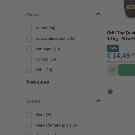
Marca
Weber (54)
Grill Top Qua
10 kg - Alto P
Spazzolificio aiello (50)
-14%
Ompagrill (24)
€ 14,49
€
Lapillo (16)
Prezzo precedente
Mille (16)
Mostra altro
Colore
Nero (20)
Nero sfumato grigio (5)