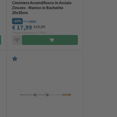
o
Ciminiera Accendifuoco in Acciaio
Zincato - Manico in Bachelite
20x30cm
-10%
solo
online
€ 17,99
€19,99
Prezzo precedente: €
14.9