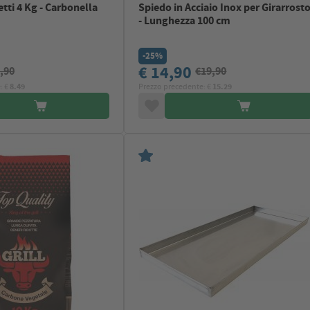
tti 4 Kg - Carbonella
Spiedo in Acciaio Inox per Girarrost
- Lunghezza 100 cm
-25%
€ 14,90
,90
€19,90
: €
8.49
Prezzo precedente: €
15.29