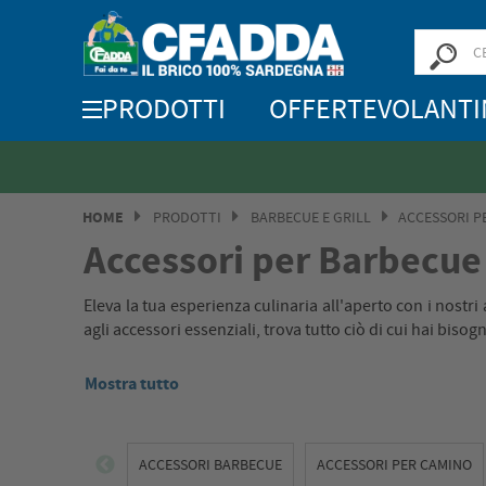
PRODOTTI
OFFERTE
VOLANTI
HOME
PRODOTTI
BARBECUE E GRILL
ACCESSORI P
Accessori per Barbecue
Eleva la tua esperienza culinaria all'aperto con i nost
agli accessori essenziali, trova tutto ciò di cui hai bisog
Mostra tutto
ACCESSORI BARBECUE
ACCESSORI PER CAMINO