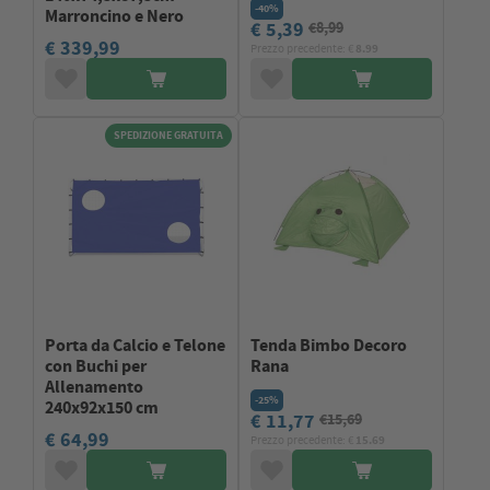
-40%
Marroncino e Nero
€ 5,39
€8,99
€ 339,99
Prezzo precedente: €
8.99
SPEDIZIONE GRATUITA
Porta da Calcio e Telone
Tenda Bimbo Decoro
con Buchi per
Rana
Allenamento
-25%
240x92x150 cm
€ 11,77
€15,69
€ 64,99
Prezzo precedente: €
15.69