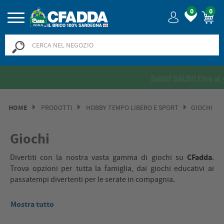
0
0
Saldi? SALDI! Fino al -50% >>
>>
HOME
PRODOTTI
HOBBY TEMPO LIBERO E SPORT
GIOCHI
Giochi
CFadda
Divertiti con la nostra vasta gamma di giochi su
.
Trova opzioni per tutta la famiglia, dai giochi educativi ai
passatempi divertenti per le serate in compagnia.
Mostra tutto