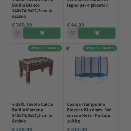
Balilla Bianco
legno per 4 giocatori
140x74,5x87,5 cm in
Acciaio
€ 369,99
€ 44,99
SPEDIZIONE GRATUITA
SPEDIZIONE GRATUITA
vidaXL Tavolo Calcio
Cosma Trampolino
Balilla Marrone
Elastico Blu diam. 366
140x74,5x87,5 cm in
cm con Rete - Portata
Acciaio
160 kg
€ 339,99
€ 314,99