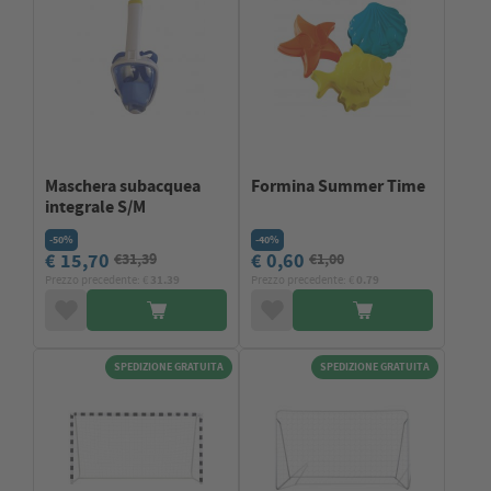
Maschera subacquea
Formina Summer Time
integrale S/M
-50%
-40%
€ 15,70
€ 0,60
€31,39
€1,00
Prezzo precedente: €
31.39
Prezzo precedente: €
0.79
SPEDIZIONE GRATUITA
SPEDIZIONE GRATUITA