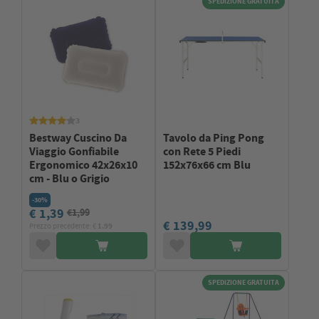
SPEDIZIONE GRATUITA
3
Bestway Cuscino Da
Tavolo da Ping Pong
Viaggio Gonfiabile
con Rete 5 Piedi
Ergonomico 42x26x10
152x76x66 cm Blu
cm - Blu o Grigio
-30%
€ 1,39
€1,99
€ 139,99
Prezzo precedente: €
1.99
SPEDIZIONE GRATUITA