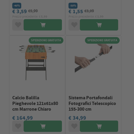
-40%
-50%
€ 3,59
€ 1,55
€5,99
€3,09
Prezzo precedente: €
5.99
Prezzo precedente: €
1.99
SPEDIZIONE GRATUITA
SPEDIZIONE GRATUITA
Calcio Balilla
Sistema Portafondali
Pieghevole 121x61x80
Fotografici Telescopico
cm Marrone Chiaro
155-300 cm
€ 164,99
€ 34,99