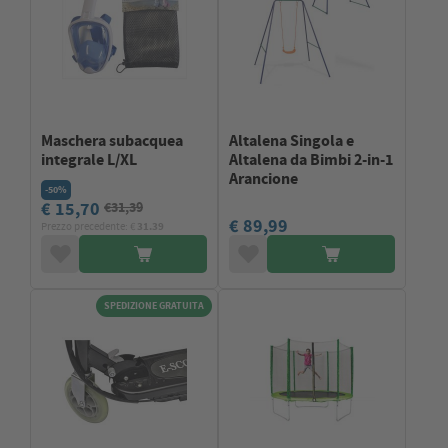
Maschera subacquea
Altalena Singola e
integrale L/XL
Altalena da Bimbi 2-in-1
Arancione
-50%
€ 15,70
€31,39
€ 89,99
Prezzo precedente: €
31.39
SPEDIZIONE GRATUITA