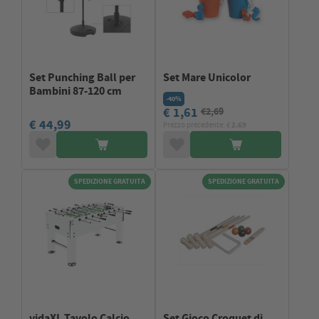
Set Punching Ball per
Set Mare Unicolor
Bambini 87-120 cm
-40%
€ 1,61
€2,69
€ 44,99
Prezzo precedente: €
2.69
SPEDIZIONE GRATUITA
SPEDIZIONE GRATUITA
vidaXL Tavolo Calcio
Set Gioco Croquet di