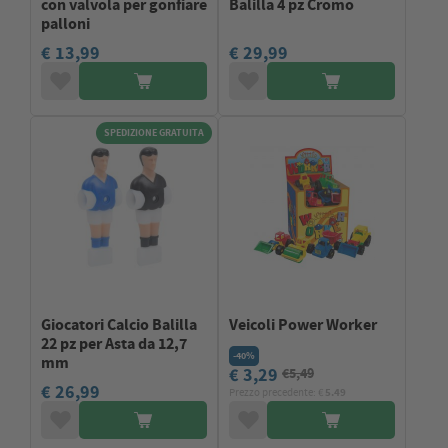
con valvola per gonfiare
Balilla 4 pz Cromo
palloni
€ 13,99
€ 29,99
SPEDIZIONE GRATUITA
Giocatori Calcio Balilla
Veicoli Power Worker
22 pz per Asta da 12,7
-40%
mm
€ 3,29
€5,49
€ 26,99
Prezzo precedente: €
5.49