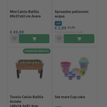
Mini Calcio Balilla
Spruzzino palloncini
69x37x62 cm Acero
acqua
-25%
€ 2,99
€3,99
€ 49,99
Prezzo precedente: €
3.99
SPEDIZIONE GRATUITA
Tavolo Calcio Balilla
Set mare Cup cake
Acciaio
140x74,5x87,5cm