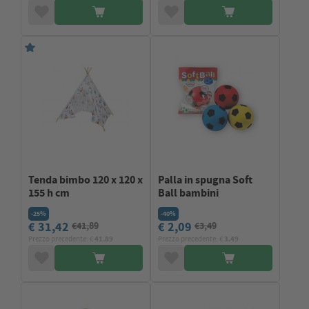
Tenda bimbo 120 x 120 x
Palla in spugna Soft
155 h cm
Ball bambini
-25%
-40%
€ 31,42
€ 2,09
€41,89
€3,49
Prezzo precedente: €
41.89
Prezzo precedente: €
3.49