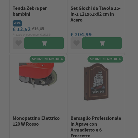
Tenda Zebra per
Set Giochi da Tavola 15-
bambini
in-1 121x61x82 cm in
Acero
-25%
€ 12,52
€16,69
€ 204,99
Prezzo precedente: €
16.69
SPEDIZIONE GRATUITA
SPEDIZIONE GRATUITA
Monopattino Elettrico
Bersaglio Professionale
120 W Rosso
in Agave con
Armadietto e 6
Freccette