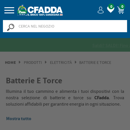
0
0
Saldi? SALDI! Fino al -50% >>
>>
HOME
PRODOTTI
ELETTRICITÀ
BATTERIE E TORCE
Batterie E Torce
Illumina il tuo cammino e alimenta i tuoi dispositivi con la
CFadda
nostra selezione di batterie e torce su
. Trova
soluzioni affidabili per garantire energia in ogni situazione.
Mostra tutto