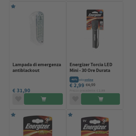
Lampada di emergenza
Energizer Torcia LED
antiblackout
Mini - 30 Ore Durata
-40%
solo
online
€ 2,99
€4,99
€ 31,90
Prezzo precedente: €
2.99