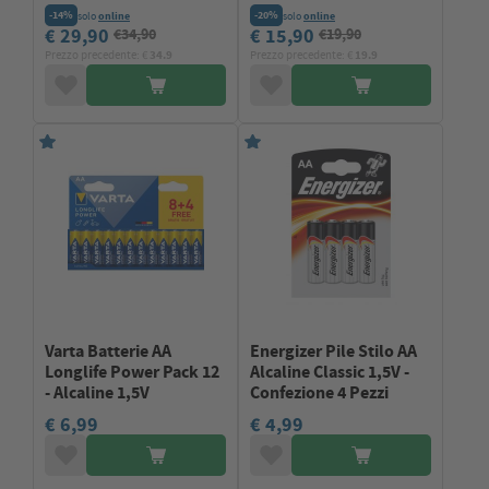
-14%
-20%
solo
online
solo
online
€ 29,90
€ 15,90
€34,90
€19,90
Prezzo precedente: €
34.9
Prezzo precedente: €
19.9
Varta Batterie AA
Energizer Pile Stilo AA
Longlife Power Pack 12
Alcaline Classic 1,5V -
- Alcaline 1,5V
Confezione 4 Pezzi
€ 6,99
€ 4,99