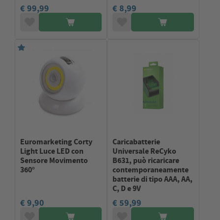
€ 99,99
€ 8,99
Euromarketing Corty
Caricabatterie
Light Luce LED con
Universale ReCyko
Sensore Movimento
B631, può ricaricare
360°
contemporaneamente
batterie di tipo AAA, AA,
C, D e 9V
€ 9,90
€ 59,99