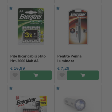
Pile Ricaricabili Stilo
Penlite Penna
Hr6 2000 Mah AA
Luminosa
€ 16,99
€ 7,29