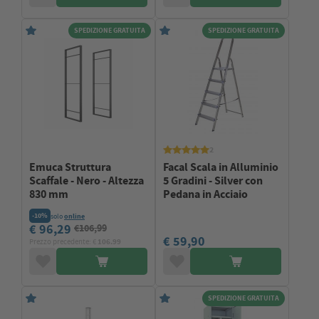
SPEDIZIONE GRATUITA
SPEDIZIONE GRATUITA
2
Emuca Struttura
Facal Scala in Alluminio
Scaffale - Nero - Altezza
5 Gradini - Silver con
830 mm
Pedana in Acciaio
-10%
solo
online
€ 96,29
€106,99
€ 59,90
Prezzo precedente: €
106.99
SPEDIZIONE GRATUITA