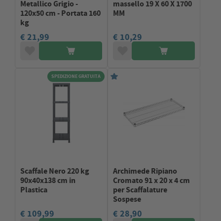
Metallico Grigio -
massello 19 X 60 X 1700
120x50 cm - Portata 160
MM
kg
€ 21,99
€ 10,29
SPEDIZIONE GRATUITA
Scaffale Nero 220 kg
Archimede Ripiano
90x40x138 cm in
Cromato 91 x 20 x 4 cm
Plastica
per Scaffalature
Sospese
€ 109,99
€ 28,90