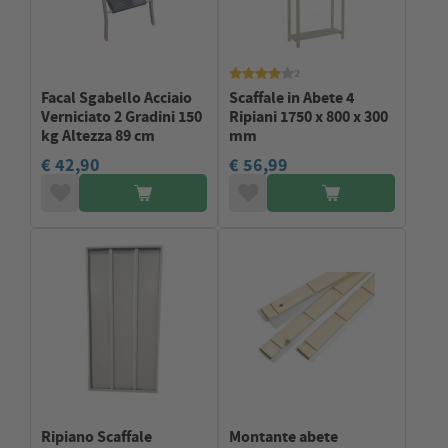
2
Facal Sgabello Acciaio
Scaffale in Abete 4
Verniciato 2 Gradini 150
Ripiani 1750 x 800 x 300
kg Altezza 89 cm
mm
€ 42,90
€ 56,99
Ripiano Scaffale
Montante abete