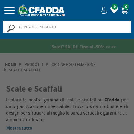
0
0
Saldi? SALDI! Fino al -50% >>
>>
HOME
PRODOTTI
ORDINE E SISTEMAZIONE
SCALE E SCAFFALI
Scale e Scaffali
CFadda
Esplora la nostra gamma di scale e scaffali su
per
un'organizzazione impeccabile. Trova opzioni robuste e di
design per sfruttare al meglio le pareti verticali e garantire un
ambiente ordinato.
Mostra tutto