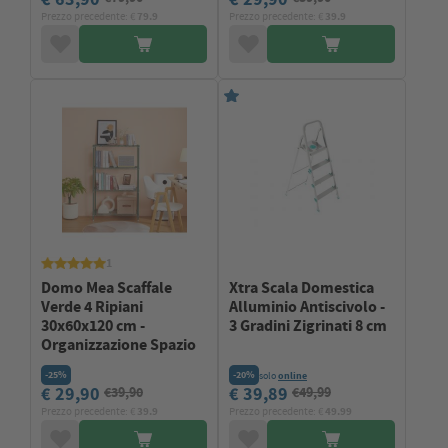
Prezzo precedente: €
79.9
Prezzo precedente: €
39.9
1
Domo Mea Scaffale
Xtra Scala Domestica
Verde 4 Ripiani
Alluminio Antiscivolo -
30x60x120 cm -
3 Gradini Zigrinati 8 cm
Organizzazione Spazio
-25%
-20%
solo
online
€ 29,90
€ 39,89
€39,90
€49,99
Prezzo precedente: €
39.9
Prezzo precedente: €
49.99