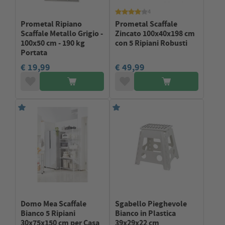
4
Prometal Ripiano
Prometal Scaffale
Scaffale Metallo Grigio -
Zincato 100x40x198 cm
100x50 cm - 190 kg
con 5 Ripiani Robusti
Portata
€ 19,99
€ 49,99
Domo Mea Scaffale
Sgabello Pieghevole
Bianco 5 Ripiani
Bianco in Plastica
30x75x150 cm per Casa
39x29x22 cm