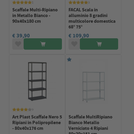
1
3
Scaffale Multi-Ripiano
FACAL Scala in
in Metallo Bianco -
alluminio 8 gradini
90x40x180 cm
multicolore domestica
68° 75°
€ 39,90
€ 109,90
9
Art Plast Scaffale Nero 5
Scaffale MultiRipiano
Ripiani in Polipropilene
Bianco Metallo
- 80x40x176 cm
Verniciato 4 Ripiani
80x30x151 cm