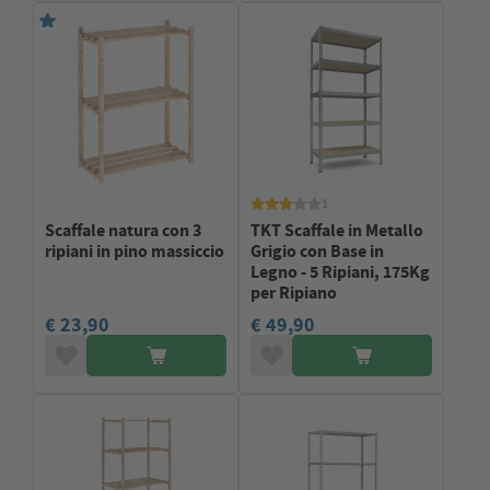
1
Scaffale natura con 3
TKT Scaffale in Metallo
ripiani in pino massiccio
Grigio con Base in
Legno - 5 Ripiani, 175Kg
per Ripiano
€ 23,90
€ 49,90