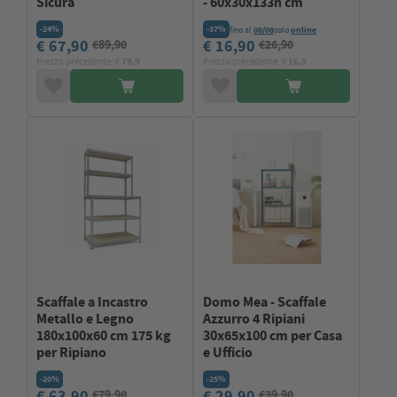
Sicura
- 60x30x133h cm
-24%
-37%
fino al
08/08
solo
online
€ 67,90
€ 16,90
€89,90
€26,90
Prezzo precedente: €
79.9
Prezzo precedente: €
16.9
Scaffale a Incastro
Domo Mea - Scaffale
Metallo e Legno
Azzurro 4 Ripiani
180x100x60 cm 175 kg
30x65x100 cm per Casa
per Ripiano
e Ufficio
-20%
-25%
€ 63,90
€ 29,90
€79,90
€39,90