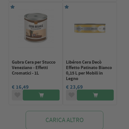
Gubra Cera per Stucco
Libéron Cera Decò
Veneziano - Effetti
Effetto Patinato Bianco
Cromatici - 1L
0,15 L per Mobili in
Legno
€ 16,49
€ 23,69
CARICA ALTRO