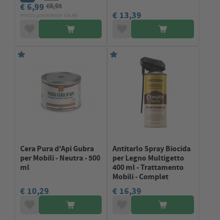
€ 6,99
€8,95
€ 13,39
Prezzo precedente: €
8.95
Cera Pura d'Api Gubra
Antitarlo Spray Biocida
per Mobili - Neutra - 500
per Legno Multigetto
ml
400 ml - Trattamento
Mobili - Complet
€ 10,29
€ 16,39