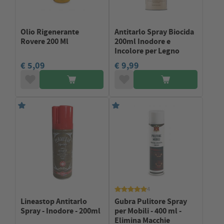
Olio Rigenerante
Antitarlo Spray Biocida
Rovere 200 Ml
200ml Inodore e
Incolore per Legno
€ 5,09
€ 9,99
4
Lineastop Antitarlo
Gubra Pulitore Spray
Spray - Inodore - 200ml
per Mobili - 400 ml -
Elimina Macchie