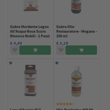
Gubra Mordente Legno
Gubra Olio
All'Acqua Noce Scuro
Restauratore - Mogano -
Rinnova Mobili - 2 Pezzi
200 ml
€ 4,49
€ 5,19
1
Lana d'Acciaio N°2
Olio Paglierino 500 Ml