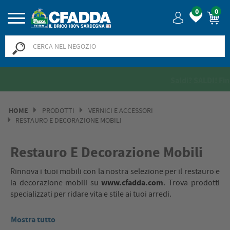
0
0
Saldi? SALDI! Fino al -50% >>
>>
HOME
PRODOTTI
VERNICI E ACCESSORI
RESTAURO E DECORAZIONE MOBILI
Restauro E Decorazione Mobili
Rinnova i tuoi mobili con la nostra selezione per il restauro e
www.cfadda.com
la decorazione mobili su
. Trova prodotti
specializzati per ridare vita e stile ai tuoi arredi.
Mostra tutto