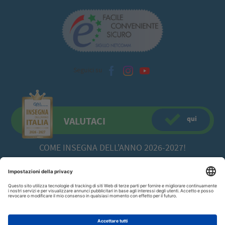
Seguici su
qui
VALUTACI
COME INSEGNA DELL'ANNO 2026-2027!
CFadda SRL
a socio unico -
Copyright© 2026 Via Calamattia, 23 - 09134