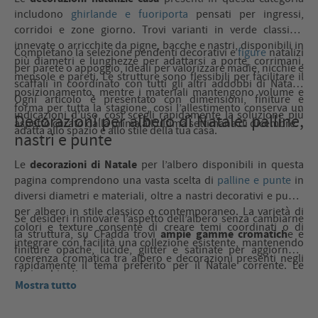
includono
ghirlande e fuoriporta
pensati per ingressi,
corridoi e zone giorno. Trovi varianti in verde classico,
innevate o arricchite da pigne, bacche e nastri, disponibili in
Completano la selezione pendenti decorativi e
figure
natalizi
più diametri e lunghezze per adattarsi a porte, corrimani,
per parete o appoggio, ideali per valorizzare madie, nicchie e
mensole e pareti. Le strutture sono flessibili per facilitare il
scaffali in coordinato con tutti gli altri addobbi di Natale.
posizionamento, mentre i materiali mantengono volume e
Ogni articolo è presentato con dimensioni, finiture e
forma per tutta la stagione, così l’allestimento conserva un
indicazioni d’uso, così scegli rapidamente la soluzione più
Decorazioni per albero di Natale: palline,
aspetto curato dalla prima all’ultima settimana di dicembre.
adatta allo spazio e allo stile della tua casa.
nastri e punte
decorazioni di Natale
Le
per l’albero disponibili in questa
pagina comprendono una vasta scelta di
palline e punte
in
diversi diametri e materiali, oltre a nastri decorativi e punte
per albero in stile classico o contemporaneo. La varietà di
Se desideri rinnovare l’aspetto dell’albero senza cambiarne
colori e texture consente di creare temi coordinati o di
ampie gamme cromatich
la struttura, su CFadda trovi
e e
integrare con facilità una collezione esistente, mantenendo
finiture opache, lucide, glitter e satinate per aggiornare
coerenza cromatica tra albero e decorazioni presenti negli
rapidamente il tema preferito per il Natale corrente. Le
altri ambienti.
schede prodotto riportano quantità per set, suggerimenti di
Mostra tutto
abbinamento e indicazioni sulla resa visiva, così puoi
comporre un allestimento equilibrato dall’ingresso al