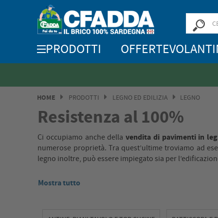
PRODOTTI
OFFERTE
VOLANTI
Saldi? SALDI!
HOME
PRODOTTI
LEGNO ED EDILIZIA
LEGNO
Resistenza al 100%
vendita di pavimenti in le
Ci occupiamo anche della
numerose proprietà. Tra quest’ultime troviamo ad esem
legno inoltre, può essere impiegato sia per l’edificazion
Mostra tutto