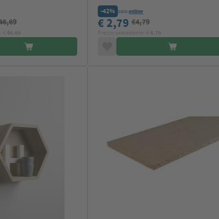
-42%
solo
online
€ 2,79
46,69
€4,79
: €
46.69
Prezzo precedente: €
4.79