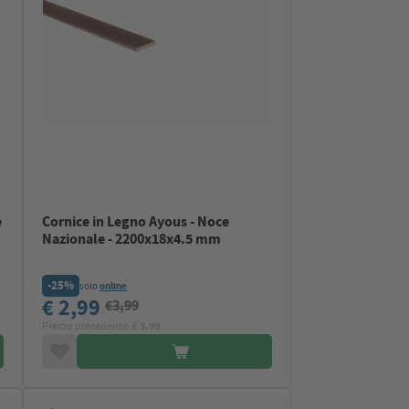
e
Cornice in Legno Ayous - Noce
Nazionale - 2200x18x4.5 mm
-25%
solo
online
€ 2,99
€3,99
Prezzo precedente: €
3.99