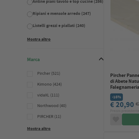
Antine piani tavolo e top cucine (286)
Ripiani e mensole arredo (247)
Listelli grezzi e piallati (240)
Mostra altro
Marca
Pircher (521)
Pircher Panne
di Abete Natu
Kimono (424)
Falegnameri
vidaXL (111)
-16%
€ 20,90
€
Northwood (40)
Prezzo precedente
PIRCHER (11)
Mostra altro