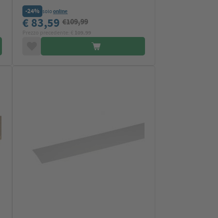
-24%
solo
online
€ 83,59
€109,99
Prezzo precedente: €
109.99