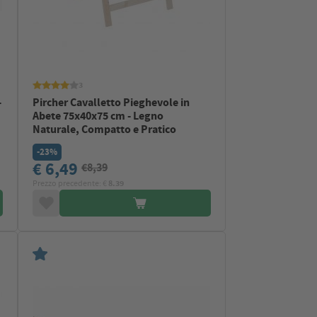
3
-
Pircher Cavalletto Pieghevole in
Abete 75x40x75 cm - Legno
Naturale, Compatto e Pratico
-23%
€ 6,49
€8,39
Prezzo precedente: €
8.39