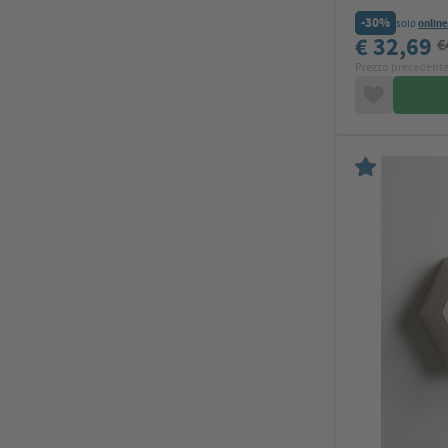
-30%
solo
online
€ 32,69
€
Prezzo precedente