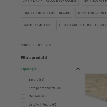
ANTINE, PIANI TAVOLO E TOP CUCINE
BATTISCOPA E P
LISTELLI FRESATI, FREGI, DECORI
MODELLINI GEOMETR
TAVOLE LAMELLARI
LISTELLI GREZZI E LISTELLI PIALL
Articoli 1 -
60
di
1255
Filtra prodotti
Tipologia
Tavole (88)
Ante per mobiletti (68)
Mensola (63)
Listello in legno (60)