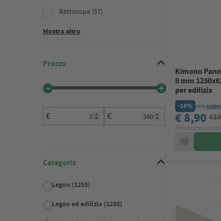
Battiscopa (57)
Mostra altro
Prezzo
Kimono Panne
9 mm 1250x6
per edilizia
-18%
solo
online
€ 8,90
€
€
€10
Prezzo precedente
Categoria
Legno (1255)
Legno ed edilizia (1255)