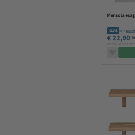
Mensola esa
-21%
solo
online
€ 22,90
€
Prezzo precedente