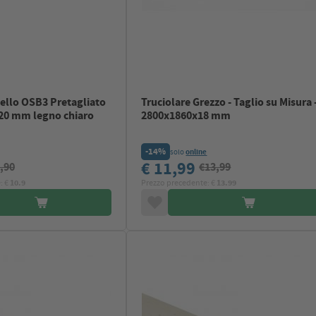
llo OSB3 Pretagliato
Truciolare Grezzo - Taglio su Misura 
20 mm legno chiaro
2800x1860x18 mm
-14%
solo
online
€ 11,99
,90
€13,99
: €
10.9
Prezzo precedente: €
13.99