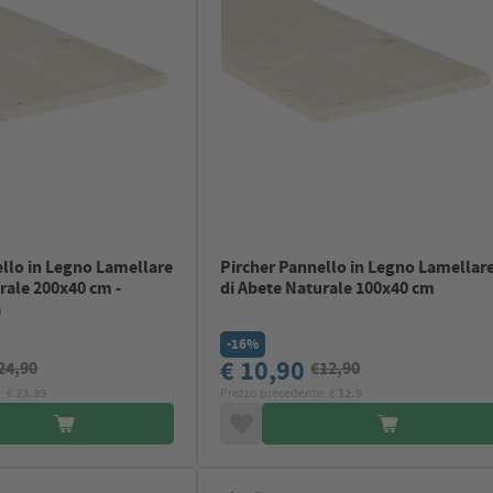
llo in Legno Lamellare
Pircher Pannello in Legno Lamellar
rale 200x40 cm -
di Abete Naturale 100x40 cm
a
-16%
€ 10,90
24,90
€12,90
: €
23.39
Prezzo precedente: €
12.9