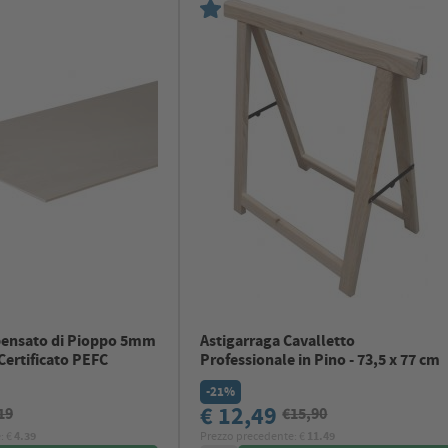
pensato di Pioppo 5mm
Astigarraga Cavalletto
ertificato PEFC
Professionale in Pino - 73,5 x 77 cm
-21%
€ 12,49
19
€15,90
: €
4.39
Prezzo precedente: €
11.49