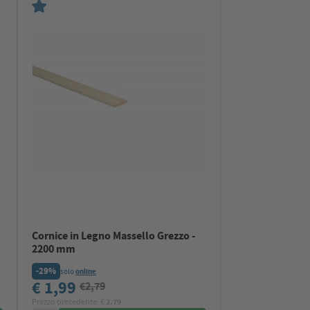
Cornice in Legno Massello Grezzo -
2200 mm
-29%
solo
online
€ 1,99
€2,79
Prezzo precedente: €
2.79