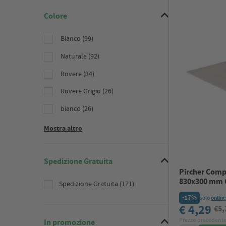
Colore
Bianco (99)
Naturale (92)
Rovere (34)
Rovere Grigio (26)
bianco (26)
Mostra altro
Spedizione Gratuita
Pircher Com
830x300 mm C
Spedizione Gratuita (171)
-17%
solo
online
€ 4,29
€5,
Prezzo precedente
In promozione