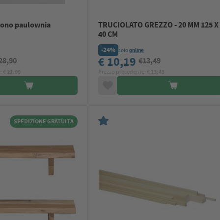
gono paulownia
TRUCIOLATO GREZZO - 20 MM 125 X
40 CM
-24%
solo
online
€ 10,19
28,90
€13,49
: €
21.99
Prezzo precedente: €
13.49
SPEDIZIONE GRATUITA