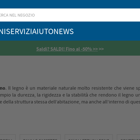
NI
SERVIZI
AIUTO
NEWS
 Fino al -50% >>
>>
gno
. Il legno è un materiale naturale molto resistente che viene sp
pio la durezza, la rigidezza e la stabilità che rendono il legno u
e della struttura stessa dell’abitazione, ma anche all’interno di ques