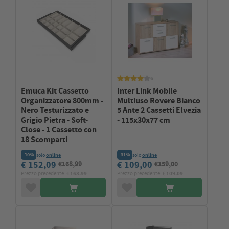
6
Emuca Kit Cassetto
Inter Link Mobile
Organizzatore 800mm -
Multiuso Rovere Bianco
Nero Testurizzato e
5 Ante 2 Cassetti Elvezia
Grigio Pietra - Soft-
- 115x30x77 cm
Close - 1 Cassetto con
18 Scomparti
-10%
-31%
solo
online
solo
online
€ 152,09
€ 109,00
€168,99
€159,00
Prezzo precedente: €
168.99
Prezzo precedente: €
109.09