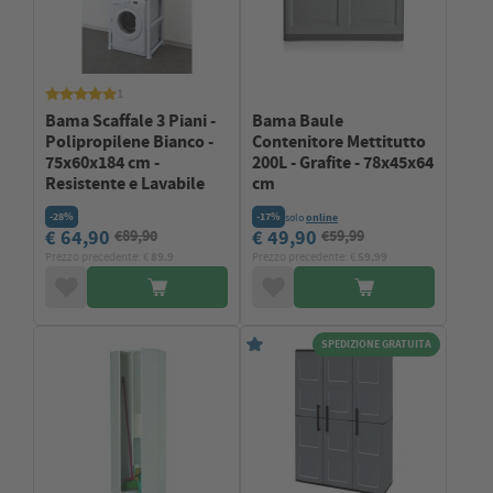
1
Bama Scaffale 3 Piani -
Bama Baule
Polipropilene Bianco -
Contenitore Mettitutto
75x60x184 cm -
200L - Grafite - 78x45x64
Resistente e Lavabile
cm
-28%
-17%
solo
online
€ 64,90
€ 49,90
€89,90
€59,99
Prezzo precedente: €
89.9
Prezzo precedente: €
59.99
SPEDIZIONE GRATUITA