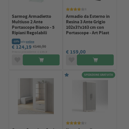
8
Sarmog Armadietto
Armadio da Esterno in
Multiuso 2 Ante
Resina 3 Ante Grigio
Portascope Bianco - 5
102x37x163 cm con
Ripiani Regolabili
Portascope - Art Plast
-15%
solo
online
€ 124,19
€146,90
€ 159,00
Prezzo precedente: €
139.9
SPEDIZIONE GRATUITA
2