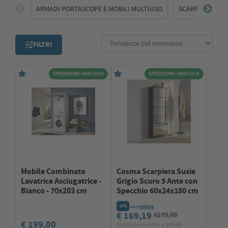
incontro con stile alle esigenze della quotidianità.
ARMADI PORTASCOPE E MOBILI MULTIUSO
SCARPIERE
FILTRI
SPEDIZIONE GRATUITA
SPEDIZIONE GRATUITA
Mobile Combinato
Cosma Scarpiera Susie
Lavatrice Asciugatrice -
Grigio Scuro 5 Ante con
Bianco - 70x203 cm
Specchio 60x24x180 cm
-6%
solo
online
€ 169,19
€179,99
€ 199,00
Prezzo precedente: €
179.99