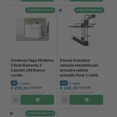
SPEDIZIONE GRATUITA
SPEDIZIONE GRATUITA
Credenza Vega Moderna
Emuca Scarpiera
2 Ante Battente 3
laterale estraibile per
Cassetti 140 Bianco
armadi e cabine
Lucido
armadio Hack 1 unità
-3%
-10%
solo
online
solo
online
€ 208,54
€ 140,39
€214,99
€155,99
Prezzo precedente: €
214.99
Prezzo precedente: €
155.99
SPEDIZIONE GRATUITA