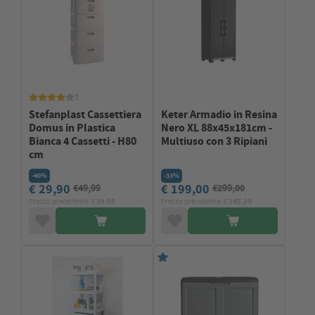
1
Stefanplast Cassettiera
Keter Armadio in Resina
Domus in Plastica
Nero XL 88x45x181cm -
Bianca 4 Cassetti - H80
Multiuso con 3 Ripiani
cm
-40%
-33%
€ 29,90
€ 199,00
€49,99
€299,00
Prezzo precedente: €
39.59
Prezzo precedente: €
245.29