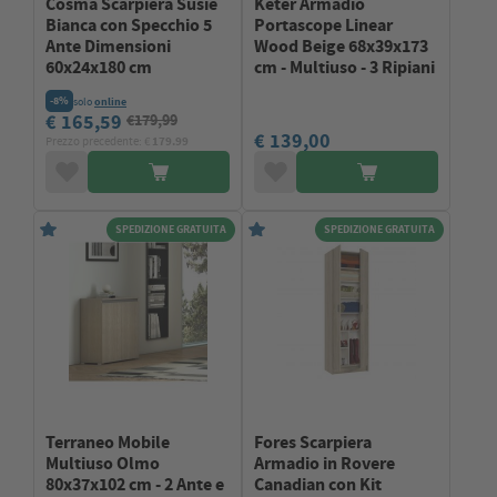
Cosma Scarpiera Susie
Keter Armadio
Bianca con Specchio 5
Portascope Linear
Ante Dimensioni
Wood Beige 68x39x173
60x24x180 cm
cm - Multiuso - 3 Ripiani
-8%
solo
online
€ 165,59
€179,99
€ 139,00
Prezzo precedente: €
179.99
SPEDIZIONE GRATUITA
SPEDIZIONE GRATUITA
Terraneo Mobile
Fores Scarpiera
Multiuso Olmo
Armadio in Rovere
80x37x102 cm - 2 Ante e
Canadian con Kit