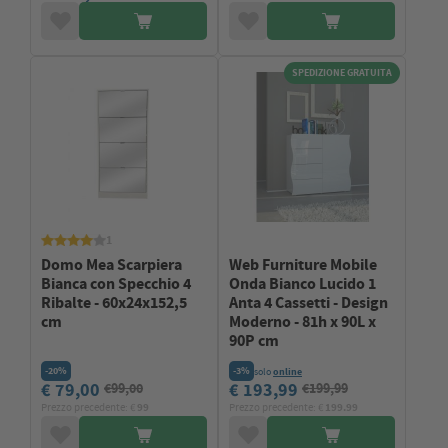
SPEDIZIONE GRATUITA
1
Domo Mea Scarpiera
Web Furniture Mobile
Bianca con Specchio 4
Onda Bianco Lucido 1
Ribalte - 60x24x152,5
Anta 4 Cassetti - Design
cm
Moderno - 81h x 90L x
90P cm
-20%
-3%
solo
online
€ 79,00
€ 193,99
€99,00
€199,99
Prezzo precedente: €
99
Prezzo precedente: €
199.99