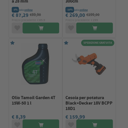
a 28 mm
300cm
-3%
-10%
solo
online
solo
online
€ 87,29
€ 269,00
€89,90
€299,00
Prezzo precedente: €
89.9
Prezzo precedente: €
299
SPEDIZIONE GRATUITA
Olio Tamoil Garden 4T
Cesoia per potatura
15W-50 1 l
Black+Decker 18V BCPP
18D1
€ 8,39
€ 159,99