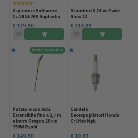
1
Aspiratore Soffiatore
Scuotitori X Olive Twist
Cc.26 Sh26K Supherba
Slow 12
€ 129,90
€ 314,99
SPEDIZIONE GRATUITA
Potatore con Asta
Candela
Estensibile fino a 2,7 m
Decespugliatori Honda
e barra Oregon 20 cm
Cr5Hsb Ngk
750W Ryobi
€ 149,90
€ 10,99