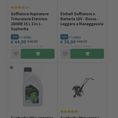
4
Soffiatore Aspiratore
Einhell Soffiatore a
Trituratore Elettrico
Batteria 18V - Rosso -
2800W 35 L 3 in 1 -
Leggero e Maneggevole
Supherba
-10%
-11%
solo
online
solo
online
€ 44,90
€ 39,90
€49,90
€44,90
Prezzo precedente: €
31.59
Prezzo precedente: €
44.9
1
Supherba Olio sintetico
Supherba Motozappa