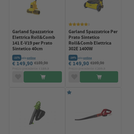
2
Garland Spazzatrice
Garland Spazzatrice Per
Elettrica Roll&Comb
Prato Sintetico
141 E-V19 per Prato
Roll&Comb Elettrica
Sintetico 40cm
302E 1400W
-21%
-29%
solo
online
solo
online
€ 149,90
€ 149,90
€189,90
€209,90
Prezzo precedente: €
189.9
Prezzo precedente: €
209.9