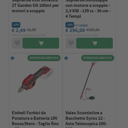
2T Garden Oil 100ml per
con motore a scoppio -
motori a scoppio
2,5 KW - 139 cc - 36 cm -
4 Tempi
-17%
-10%
solo
online
€ 2,49
€ 296,00
€2,99
€329,00
Prezzo precedente: €
2.99
Prezzo precedente: €
329
SPEDIZIONE GRATUITA
SPEDIZIONE GRATUITA
Einhell Forbici da
Valex Scuotiolive a
Potatura a Batteria 18V
Bacchette Syros 12 -
Rosso/Nero - Taglio fino
Asta Telescopica 200-