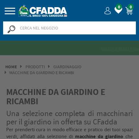
0
0
Saldi? SALDI! Fino al -50% >>
>>
HOME
PRODOTTI
GIARDINAGGIO
MACCHINE DA GIARDINO E RICAMBI
MACCHINE DA GIARDINO E
RICAMBI
Una selezione completa di macchinari
per il giardino in offerta su CFadda
Per prenderti cura in modo efficace e pratico dei tuoi spazi
macchine da giardino
verdi, affidati alla selezione di
che