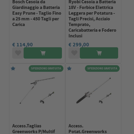
Bosch Cesoia da
Ryobi Cesoia a Batteria
Giardinaggio a Batteria
18V - Forbice Elettrica
Easy Prune - Taglio Fino
Leggera per Potatura -
a 25 mm - 450 Tagli per
Tagli Precisi, Acciaio
Carica
Temprato,
Caricabatteria e Fodero
Inclusi
€ 114,90
€ 299,00
SPEDIZIONE GRATUITA
SPEDIZIONE GRATUITA
Access.Taglias
Access.
Greenworks P/Multif
Potat.Greenworks