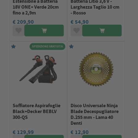
Estensibile a Batteria
Batteria Litio 3,6 V -
18V ONE+ Verde 20cm
Larghezza Taglio 10 cm
fino a 2,9m
- Rosso
€ 209,90
€ 54,90
SPEDIZIONE GRATUITA
Soffiatore Aspirafoglie
Disco Universale Ninja
Black+Decker BEBLV
Blade Decespugliatore
300-QS
D.255 mm - Lama 40
Denti
€ 129,99
€ 12,90