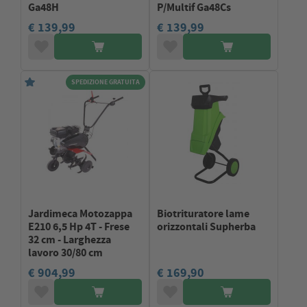
Ga48H
P/Multif Ga48Cs
€ 139,99
€ 139,99
SPEDIZIONE GRATUITA
Jardimeca Motozappa
Biotrituratore lame
E210 6,5 Hp 4T - Frese
orizzontali Supherba
32 cm - Larghezza
lavoro 30/80 cm
€ 904,99
€ 169,90