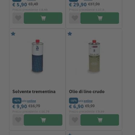
€ 5,90
€ 29,90
€8,49
€37,90
Prezzo precedente: €
8.49
Prezzo precedente: €
37.9
Solvente trementina
Olio di lino crudo
-41%
-31%
solo
online
solo
online
€ 9,90
€ 6,90
€16,79
€9,99
Prezzo precedente: €
16.79
Prezzo precedente: €
9.99