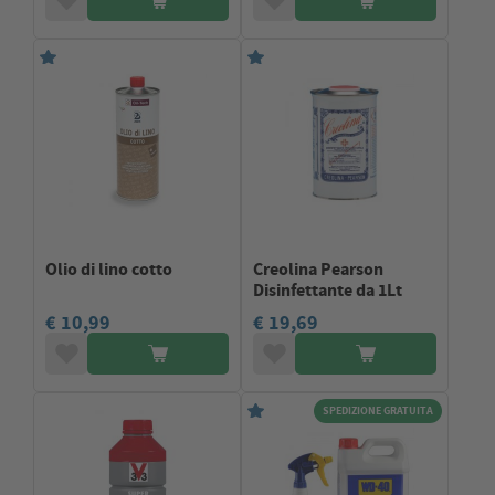
Olio di lino cotto
Creolina Pearson
Disinfettante da 1Lt
€ 10,99
€ 19,69
SPEDIZIONE GRATUITA