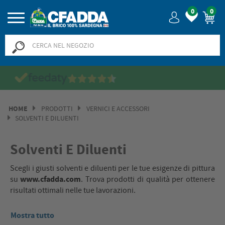
0
0
Saldi? SALDI! Fino al -50% >>
>>
HOME
PRODOTTI
VERNICI E ACCESSORI
SOLVENTI E DILUENTI
Solventi E Diluenti
Scegli i giusti solventi e diluenti per le tue esigenze di pittura
www.cfadda.com
su
. Trova prodotti di qualità per ottenere
risultati ottimali nelle tue lavorazioni.
Mostra tutto