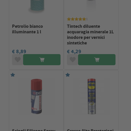
1
Petrolio bianco
Tintech diluente
illuminante 1 l
acquaragia minerale 1L
inodore per vernici
sintetiche
€ 8,89
€ 4,29
Sciogli Silicone Spray
Grasso Alte Prestazioni