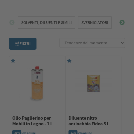
SOLVENTI, DILUENTI E SIMILI
SVERNICIATORI
FILTRI
Olio Paglierino per
Diluente nitro
Mobili in Legno - 1 L
antinebbia Fidea 5 l
-31%
-21%
solo
online
solo
online