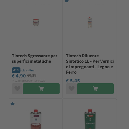
Tintech Sgrassante per
Tintech Diluente
superfici metalliche
Sintetico 1L - Per Vernici
e Impregnanti - Legno e
-22%
solo
online
Ferro
€ 4,90
€6,29
€ 5,45
Prezzo precedente: €
6.29