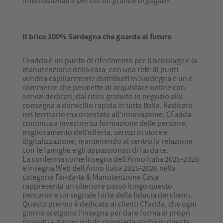
internazionali è per noi un grande orgoglio
».
Il brico 100% Sardegna che guarda al futuro
CFadda è un punto di riferimento per il bricolage e la
manutenzione della casa, con una rete di punti
vendita capillarmente distribuiti in Sardegna e un e-
commerce che permette di acquistare online con
servizi dedicati, dal ritiro gratuito in negozio alla
consegna a domicilio rapida in tutta Italia. Radicato
nel territorio ma orientato all’innovazione, CFadda
continua a investire su formazione delle persone,
miglioramento dell’offerta, servizi in store e
digitalizzazione, mantenendo al centro la relazione
con le famiglie e gli appassionati di fai da te.
La conferma come Insegna dell’Anno Italia 2025-2026
e Insegna Web dell’Anno Italia 2025-2026 nella
categoria Fai-da-te & Manutenzione Casa
rappresenta un ulteriore passo lungo questo
percorso e un segnale forte della fiducia dei clienti.
Questo premio è dedicato ai clienti CFadda, che ogni
giorno scelgono l’insegna per dare forma ai propri
progetti e hanno voluto premiarla anche in questa