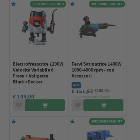
SPEDIZIONE GRATUITA
SPEDIZIONE GRATUITA
Elettrofresatrice 1200W
Fervi Satinatrice 1400W
Velocità Variabile 6
1000-4000 rpm - con
Frese + Valigetta
Accessori
Black+Decker
-20%
€ 151,92
€189,90
€ 109,00
Prezzo precedente: €
189.9
SPEDIZIONE GRATUITA